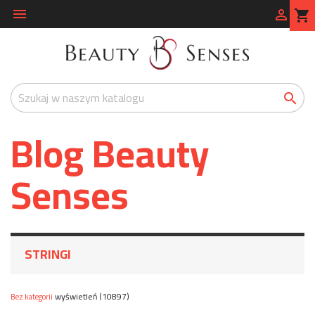


shopping_cart

Blog Beauty
Senses
STRINGI
wyświetleń (10897)
Bez kategorii