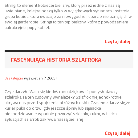
Stringi to element kobiecej bielizny, który przez jedne z nas są
uwielbiane, kolejne noszą tylko w wyjątkowych sytuacjach i ostatnia
grupa kobiet, która uważa je za niewygodne i uparcie nie uznają ich w
swojej garderobie. Stringi to ten typ bielizny, który z powodzeniem
uatrakcyjnia pupy kobiet.
Czytaj dalej
FASCYNUJĄCA HISTORIA SZLAFROKA
wyświetleń (12665)
Bez kategorii
Czy zdarzyło Wam się kiedyś rano dziękować pomysłodawcy
szlafroka za ten cudowny wynalazek? Szlafrok niejednokrotnie
ukrywa nas przed spojrzeniami różnych osób. Czasem zdarzy się,że
kurier puka do drzwi gdy jeszcze śpimy lub sąsiadka
niespodziewanie wpadnie pożyczyć szklankę cukru, w takich
sytuacjach szlafrok zakrywa naszą bieliznę
Czytaj dalej