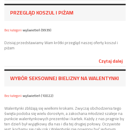
PRZEGLĄD KOSZUL I PIŻAM
wyświetleń (9939)
Bez kategorii
Dzisiaj przedstawiamy Wam krótki przegląd naszej oferty koszul i
piżam
Czytaj dalej
WYBÓR SEKSOWNEJ BIELIZNY NA WALENTYNKI
wyświetleń (10022)
Bez kategorii
Walentynki zbliżają się wielkimi krokami. Zwyczaj obchodzenia tego
święta podoba się wielu dorosłym, a zakochana młodzież szaleje na
punkcie walentynkowych prezentów i kartek. Każdy z nas pragnie by
ten dzień był wyjątkowy dla nas i dla tej drugiej połowy. Oczywiste
jest, kochamy się cały rok i Walentynki nie powinny być jedynym