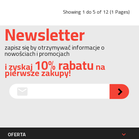
Showing 1 do 5 of 12 (1 Pages)
Newsletter
zapisz się by otrzymywać informacje o
nowościach i promocjach
10% rabatu
i zyskaj
na
pierwsze zakupy!
email

OFERTA
