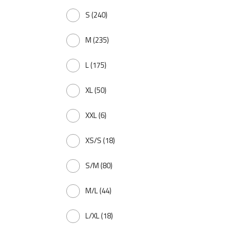
S
(240)
M
(235)
L
(175)
XL
(50)
XXL
(6)
XS/S
(18)
S/M
(80)
M/L
(44)
L/XL
(18)