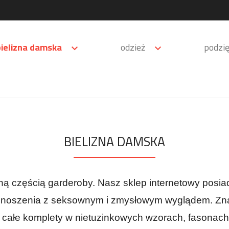
bielizna damska
odzież
podzi


BIELIZNA DAMSKA
ą częścią garderoby. Nasz sklep internetowy posiada
ę noszenia z seksownym i zmysłowym wyglądem. Zna
 całe komplety w nietuzinkowych wzorach, fasonach i