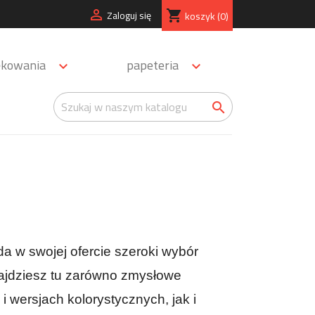
Zaloguj się

koszyk
(0)
shopping_cart
ękowania
papeteria



 w swojej ofercie szeroki wybór 
jdziesz tu zarówno zmysłowe 
 wersjach kolorystycznych, jak i 