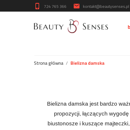
724 765 366
kontakt@beautysenses.pl
phone_iphone
email
Strona główna
Bielizna damska
Bielizna damska jest bardzo ważn
propozycji, łączących wygod
biustonosze i kuszące majteczki,