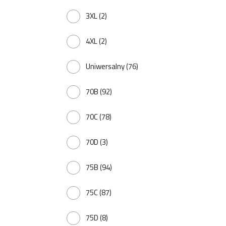
3XL
(2)
4XL
(2)
Uniwersalny
(76)
70B
(92)
70C
(78)
70D
(3)
75B
(94)
75C
(87)
75D
(8)