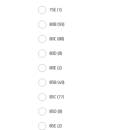
75E
(1)
80B
(93)
80C
(88)
80D
(8)
80E
(2)
85B
(49)
85C
(77)
85D
(8)
85E
(2)