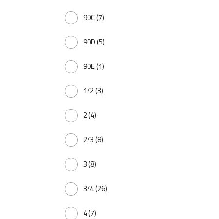
90C
(7)
90D
(5)
90E
(1)
1/2
(3)
2
(4)
2/3
(8)
3
(8)
3/4
(26)
4
(7)