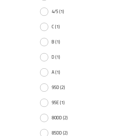
4/5
(1)
C
(1)
B
(1)
D
(1)
A
(1)
95D
(2)
95E
(1)
80DD
(2)
85DD
(2)