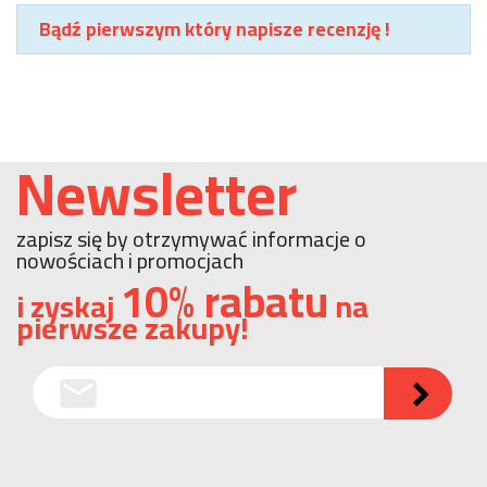
Bądź pierwszym który napisze recenzję !
Newsletter
zapisz się by otrzymywać informacje o
nowościach i promocjach
10% rabatu
i zyskaj
na
pierwsze zakupy!
email
