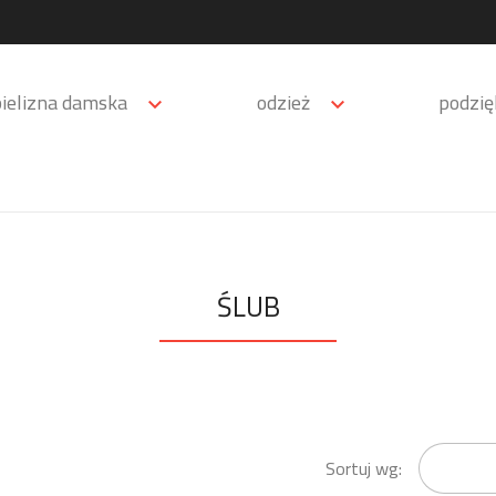
bielizna damska
odzież
podzi


ŚLUB
Sortuj wg: