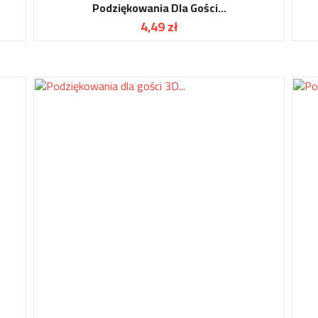
Podziękowania Dla Gości...
4,49 zł
Cena