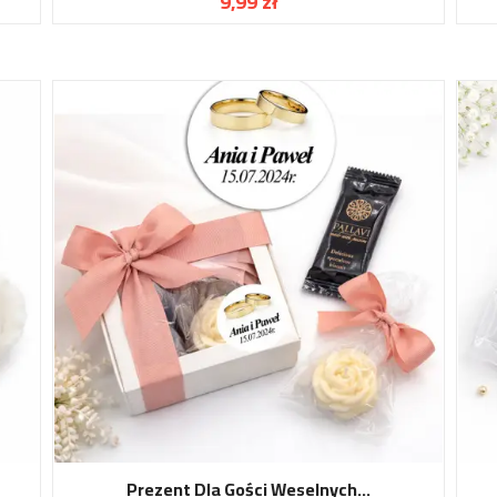
9,99 zł
Cena
Prezent Dla Gości Weselnych...