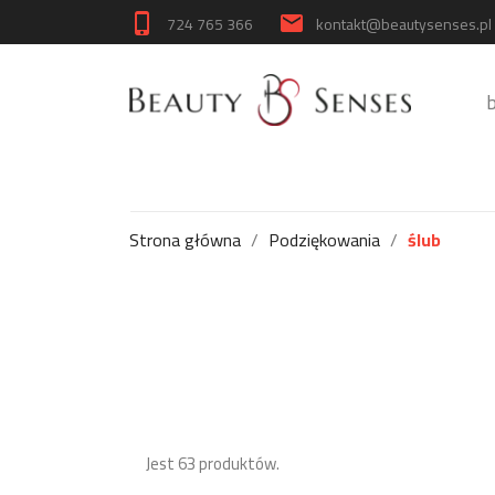
724 765 366
kontakt@beautysenses.pl
phone_iphone
email
Strona główna
Podziękowania
ślub
Jest 63 produktów.