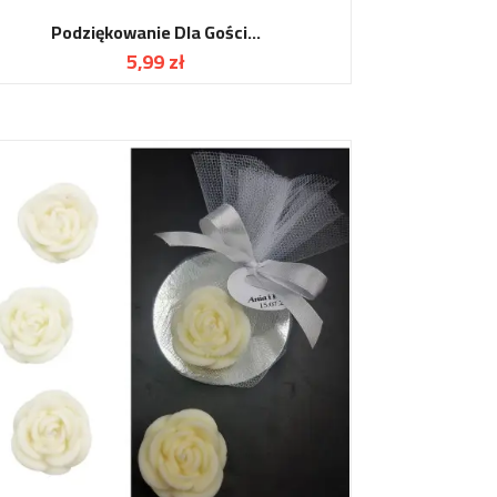
Podziękowanie Dla Gości...
5,99 zł
Cena