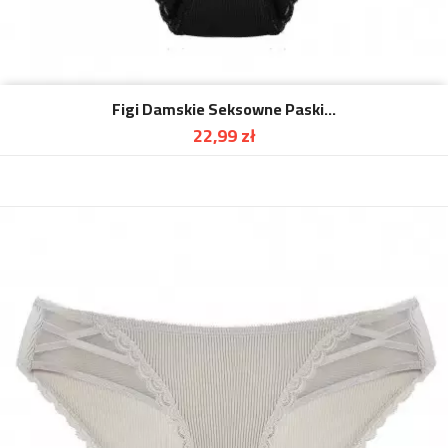
Figi Damskie Seksowne Paski...
22,99 zł
Cena