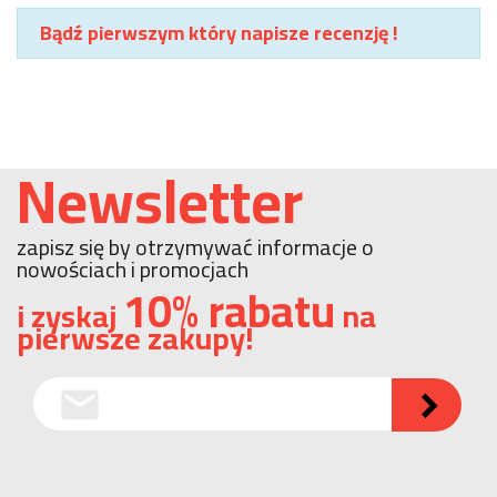
Bądź pierwszym który napisze recenzję !
Newsletter
zapisz się by otrzymywać informacje o
nowościach i promocjach
10% rabatu
i zyskaj
na
pierwsze zakupy!
email
