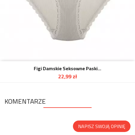
Figi Damskie Seksowne Paski...
22,99 zł
Cena
KOMENTARZE
NAPISZ SWOJĄ OPINIĘ