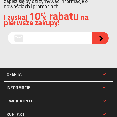
zapisz się by otrzymywać informacje o
nowościach i promocjach
10% rabatu
i zyskaj
na
pierwsze zakupy!
email

OFERTA

INFORMACJE

TWOJE KONTO

KONTAKT
