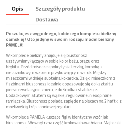
Opis
Szczegóły produktu
Dostawa
Poszukujesz wygodnego, kobiecego kompletu bielizny
damskiej? Oto jedyny w swoim rodzaju model bielizny
PAMELA!
W komplecie bielizny znajduje się biustonosz
usztywniany łączący w sobie kolor beżu, brązu oraz
błękitu. Przód miseczek pokryty siateczką, koronką z
nietuzinkowym wzorem przykuwającym wzrok. Między
miseczkami widnieje subtelna kokardka. Dzięki miseczkom z
fiszbinami biustonosz idealnie dopasowuje się do kształtu
piersi i rewelacyjnie zbiera je do środka i stabilizuje.
Dodatkowym atutem są wąskie, regulowane, nieodpinane
ramiączka. Biustonosz posiada zapięcie na plecach na 2 haftki z
możliwością trójstopniowej regulacji.
W komplecie PAMELA kuszące figi w identyczny wzór jak
biustonosz. Wewnętrzna część krokowa bawełniana. Majteczki