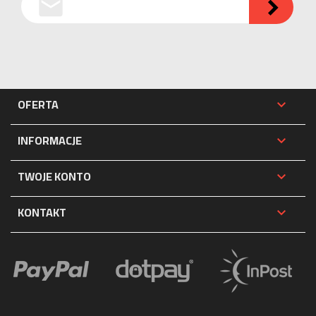
email

OFERTA

INFORMACJE

TWOJE KONTO

KONTAKT
