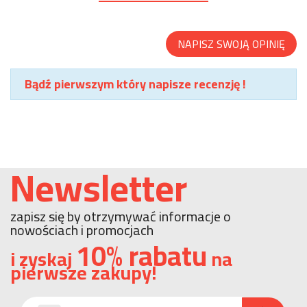
NAPISZ SWOJĄ OPINIĘ
Bądź pierwszym który napisze recenzję !
Newsletter
zapisz się by otrzymywać informacje o
nowościach i promocjach
10% rabatu
i zyskaj
na
pierwsze zakupy!